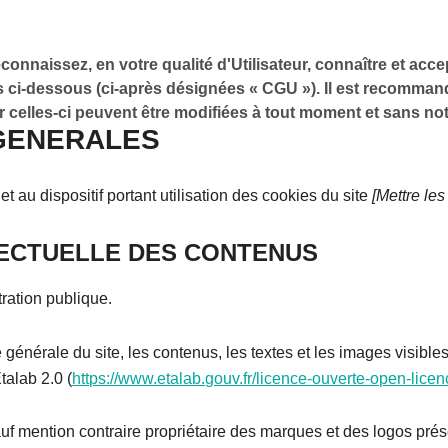
econnaissez, en votre qualité d'Utilisateur, connaître et acc
es ci-dessous (ci-après désignées « CGU »). Il est recomman
ar celles-ci peuvent être modifiées à tout moment et sans not
GENERALES
t au dispositif portant utilisation des cookies du site
[Mettre les
LECTUELLE DES CONTENUS
tration publique.
 générale du site, les contenus, les textes et les images visibles 
talab 2.0 (
https://www.etalab.gouv.fr/licence-ouverte-open-lice
auf mention contraire propriétaire des marques et des logos pré